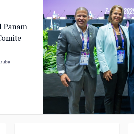
al Panam
 Comite
Aruba