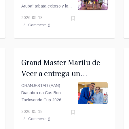
813 participante
Aruba” tabata exitoso y lo
pasa den historia como e
2026-05-18
edicion mas grandi di tur
Comments (
)
tempo.
Grand Master Marilu de
Veer a entrega un
reconocimento na Master
ORANJESTAD (AAN):
Augy Tromp
Diasabra na Cas Bon
Taekwondo Cup 2026
organisa pa Brazil
2026-05-18
Taekwondo Stichting
Comments (
)