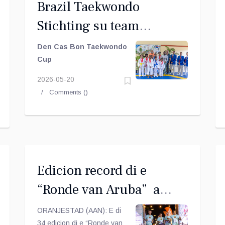
Brazil Taekwondo
Stichting su team
di Train Hard Fight
Den Cas Bon Taekwondo
Smart a sali Best Team
Cup
2026-05-20
Comments (
)
Edicion record di e
“Ronde van Aruba” a
conclui exitosamente cu
ORANJESTAD (AAN): E di
34 edicion di e “Ronde van