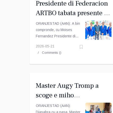
Presidente di Federacion
ARTBO tabata presente na
Cas Bon Cup
ORANJESTAD (AAN): A bin
compronde, cu Moises
Fernandez Presidente di
Aruba
2026-05-21
Taekwondo Federation
Comments (
)
"ARTBO" tabata tey
presente na evento recien di
Cas Bon Cup 2026.
Master Augy Tromp a
scoge e miho
bringadonan di Cas Bon
ORANJESTAD (AAN):
Diasabra cu a pasa, Master