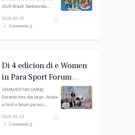
2026 Brazil Taekwondo
Stichting ta organiza Cas
2026-05-15
Bon Taekwondo Cup na
Comments (
)
Honor di Master Augy Tromp
cu participacion di varios
scol di Taekwondo na Aruba.
Di 4 edicion di e Women
in Para Sport Forum
tabata hopi exitoso
ORANJESTAD (AAN|):
Durante tres dia largo, Aruba
a host e forum pa nos
hendenan local y nos
2026-05-13
bishitantenan paralimpico cu
Comments (
)
a bini for di henter e
continente America.