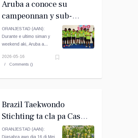
Aruba a conoce su
campeonnan y sub-
campeonnan di volleyball
ORANJESTAD (AAN):
Durante e ultimo siman y
weekend aki, Aruba a
conoce su campeonan y
2026-05-16
sub-campeonan di Volleyball
Comments (
)
pa e Campeonato Nacional
2025-2026 den tur e
divisionnan.
Brazil Taekwondo
Stichting ta cla pa Cas
Bon Cup 2026
ORANJESTAD (AAN):
Diasabra awo dia 16 di Mei