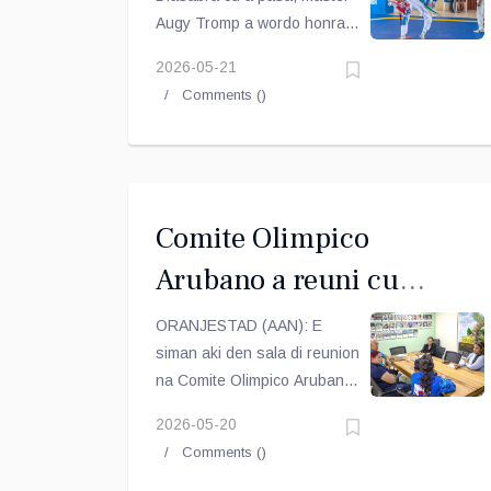
Taekwondo Cup.
Augy Tromp a wordo honra y
tabata tin e tarea pa scoge e
2026-05-21
miho bringadonan den tur
Comments (
)
categoria cu a bringa Kyorugi
y e miho atleta cu a haci
forma Poomsea.
Comite Olimpico
Arubano a reuni cu
Directiva nobo di Aruba
ORANJESTAD (AAN): E
siman aki den sala di reunion
Softball Bond
na Comite Olimpico Arubano
(COA)a reuni cu miembronan
2026-05-20
di directiva nobo di “Aruba
Comments (
)
Softball Bond”.