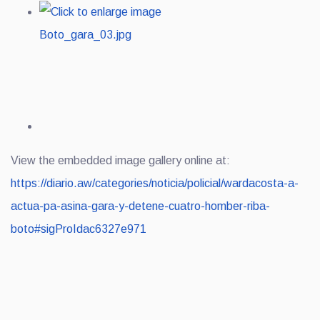
View the embedded image gallery online at:
https://diario.aw/categories/noticia/policial/wardacosta-a-
actua-pa-asina-gara-y-detene-cuatro-homber-riba-
boto#sigProIdac6327e971