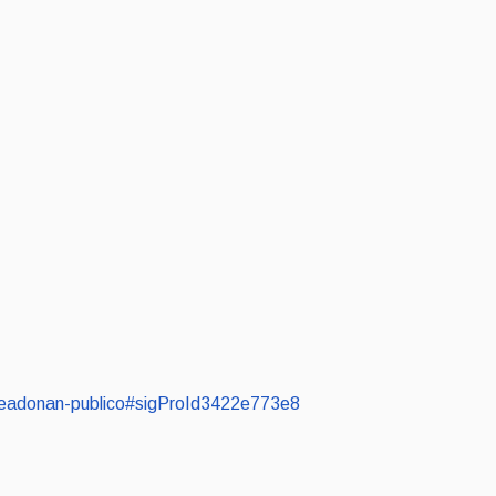
mpleadonan-publico#sigProId3422e773e8