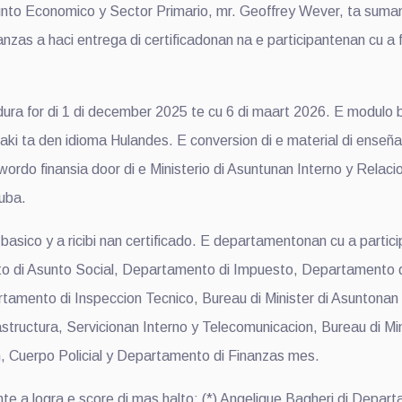
o Economico y Sector Primario, mr. Geoffrey Wever, ta sumam
nzas a haci entrega di certificadonan na e participantenan cu a f
 for di 1 di december 2025 te cu 6 di maart 2026. E modulo basi
ki ta den idioma Hulandes. E conversion di e material di enseñan
do finansia door di e Ministerio di Asuntunan Interno y Relacio
ruba.
 basico y a ricibi nan certificado. E departamentonan cu a parti
i Asunto Social, Departamento di Impuesto, Departamento di 
rtamento di Inspeccion Tecnico, Bureau di Minister di Asuntonan
astructura, Servicionan Interno y Telecomunicacion, Bureau di Min
on, Cuerpo Policial y Departamento di Finanzas mes.
nte a logra e score di mas halto: (*) Angelique Bagheri di Depar