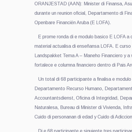
ORANJESTAD (AAN): Minister di Finansa, Asunt
durante un reunion oficial, Departamento di Fina
Openbare Financiën Aruba (E LOFA).
E prome ronda di e modulo basico E LOFA a dura
material actualisa di enseñansa LOFA. E curso a
Landspakket Tema A – Maneho Financiero y a wor
fortalece e columna financiero dentro di Pais A
Un total di 68 participante a finalisa e modulo
Departamento Recurso Humano, Departamento d
Accountantsdienst, Oficina di Integridad, Depa
Naturalesa, Bureau di Minister di Vivienda, Infr
Cuido di personanan di edad y Cuido di Adicci
Di e 68 participante e siguiente tres participa