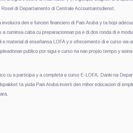
l Rosel di Departamento di Centrale Accountantsdienst.
 involucra den e funcion financiero di Pais Aruba y ta hopi ad
s a cuminsa caba cu preparacionnan pa e di dos ronda di e modu
di e material di enseñansa LOFA y e ofrecemento di e curso via u
mpleadonan publico por sigui e curso na nan propio tempo y asi
lico cu a participa y a completa e curso E-LOFA. Danki na Depa
dspakket ta yuda Pais Aruba inverti den mihor educacion di empl
ara.