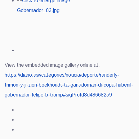
View the embedded image gallery online at:
https://diario.aw/categories/noticia/deporte/randerly-
trimon-y-ji-zion-boekhoudt-ta-ganadornan-di-copa-hubenil-
gobernador-felipe-b-tromp#sigProId8d486682a9