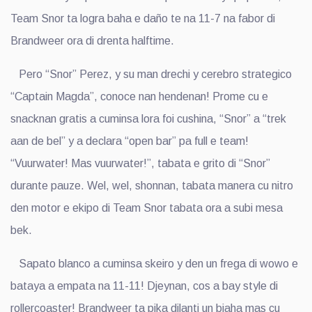
Team Snor ta logra baha e daño te na 11-7 na fabor di
Brandweer ora di drenta halftime.
Pero “Snor” Perez, y su man drechi y cerebro strategico
“Captain Magda”, conoce nan hendenan! Prome cu e
snacknan gratis a cuminsa lora foi cushina, “Snor” a “trek
aan de bel” y a declara “open bar” pa full e team!
“Vuurwater! Mas vuurwater!”, tabata e grito di “Snor”
durante pauze. Wel, wel, shonnan, tabata manera cu nitro
den motor e ekipo di Team Snor tabata ora a subi mesa
bek.
Sapato blanco a cuminsa skeiro y den un frega di wowo e
bataya a empata na 11-11! Djeynan, cos a bay style di
rollercoaster! Brandweer ta pika dilanti un biaha mas cu