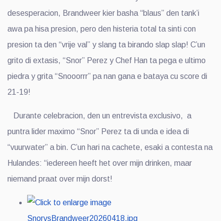
desesperacion, Brandweer kier basha “blaus” den tank’i
awa pa hisa presion, pero den histeria total ta sinti con
presion ta den “vrije val” y slang ta birando slap slap! C’un
grito di extasis, “Snor” Perez y Chef Han ta pega e ultimo
piedra y grita “Snooorrr” pa nan gana e bataya cu score di
21-19!
Durante celebracion, den un entrevista exclusivo, a
puntra lider maximo “Snor” Perez ta di unda e idea di
“vuurwater” a bin. C’un hari na cachete, esaki a contesta na
Hulandes: “iedereen heeft het over mijn drinken, maar
niemand praat over mijn dorst!