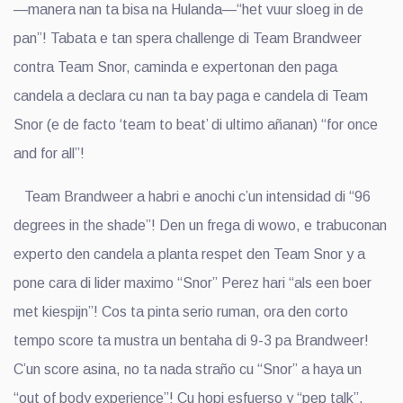
—manera nan ta bisa na Hulanda—“het vuur sloeg in de
pan”! Tabata e tan spera challenge di Team Brandweer
contra Team Snor, caminda e expertonan den paga
candela a declara cu nan ta bay paga e candela di Team
Snor (e de facto ‘team to beat’ di ultimo añanan) “for once
and for all”!
Team Brandweer a habri e anochi c’un intensidad di “96
degrees in the shade”! Den un frega di wowo, e trabuconan
experto den candela a planta respet den Team Snor y a
pone cara di lider maximo “Snor” Perez hari “als een boer
met kiespijn”! Cos ta pinta serio ruman, ora den corto
tempo score ta mustra un bentaha di 9-3 pa Brandweer!
C’un score asina, no ta nada straño cu “Snor” a haya un
“out of body experience”! Cu hopi esfuerso y “pep talk”,