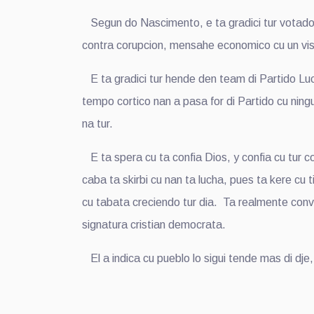
Segun do Nascimento, e ta gradici tur votador
contra corupcion, mensahe economico cu un visi
E ta gradici tur hende den team di Partido Lu
tempo cortico nan a pasa for di Partido cu ni
na tur.
E ta spera cu ta confia Dios, y confia cu tur c
caba ta skirbi cu nan ta lucha, pues ta kere cu 
cu tabata creciendo tur dia. Ta realmente conve
signatura cristian democrata.
El a indica cu pueblo lo sigui tende mas di dje