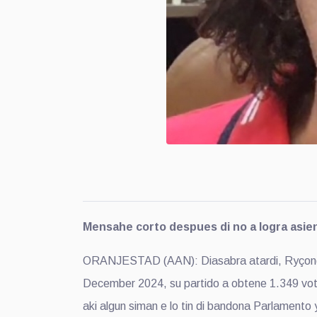
Mensahe corto despues di no a logra asie
ORANJESTAD (AAN): Diasabra atardi, Ryçond Sa
December 2024, su partido a obtene 1.349 voto
aki algun siman e lo tin di bandona Parlamento 