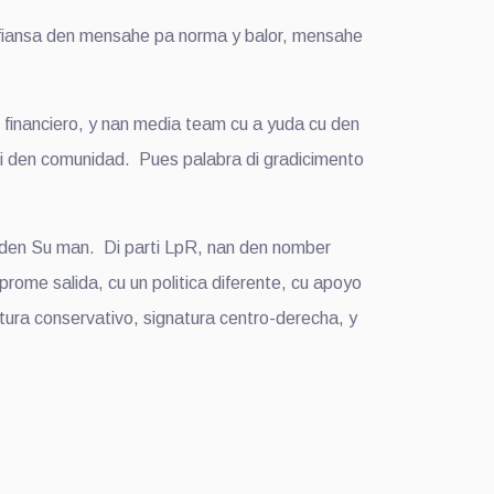
onfiansa den mensahe pa norma y balor, mensahe
 financiero, y nan media team cu a yuda cu den
ci den comunidad. Pues palabra di gradicimento
 ta den Su man. Di parti LpR, nan den nomber
prome salida, cu un politica diferente, cu apoyo
atura conservativo, signatura centro-derecha, y