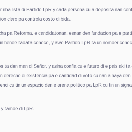
 riba lista di Partido LpR y cada persona cu a deposita nan c
on claro pa controla costo di bida.
cha pa Reforma, e candidatonan, esnan den fundacion pa e parti
ngun hende tabata conoce, y awe Partido LpR ta un nomber cono
os ta den man di Señor, y asina confia cu e futuro di e pais aki
tin derecho di existencia pa e cantidad di voto cu nan a haya den 
nci cu tin un espacio den e arena politico pa LpR cu tin un sign
, y tambe di LpR.