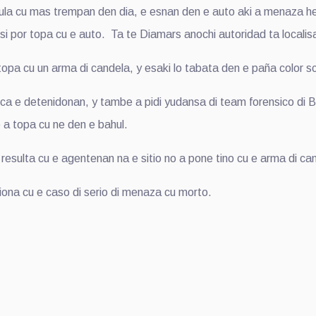
cula cu mas trempan den dia, e esnan den e auto aki a menaza 
si por topa cu e auto. Ta te Diamars anochi autoridad ta localisa
pa cu un arma di candela, y esaki lo tabata den e paña color sc
sca e detenidonan, y tambe a pidi yudansa di team forensico di
 a topa cu ne den e bahul.
ulta cu e agentenan na e sitio no a pone tino cu e arma di can
ona cu e caso di serio di menaza cu morto.