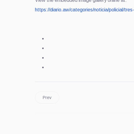
View the embedded image gallery online at:
https://diario.aw/categories/noticia/policial/
Prev