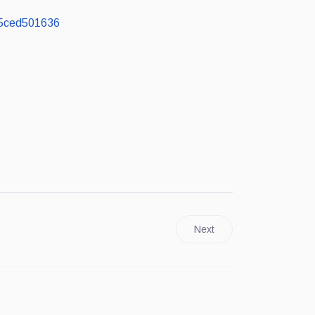
Id5ced501636
Next