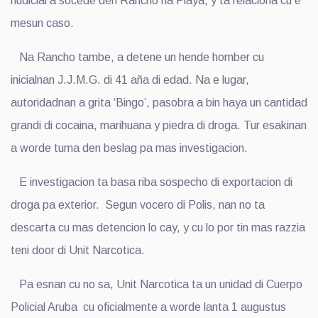
hudicial a socede den Rancho na Playa, y ta relaciona cu e
mesun caso.
Na Rancho tambe, a detene un hende homber cu
inicialnan J.J.M.G. di 41 aña di edad. Na e lugar,
autoridadnan a grita ‘Bingo’, pasobra a bin haya un cantidad
grandi di cocaina, marihuana y piedra di droga. Tur esakinan
a worde tuma den beslag pa mas investigacion.
E investigacion ta basa riba sospecho di exportacion di
droga pa exterior. Segun vocero di Polis, nan no ta
descarta cu mas detencion lo cay, y cu lo por tin mas razzia
teni door di Unit Narcotica.
Pa esnan cu no sa, Unit Narcotica ta un unidad di Cuerpo
Policial Aruba cu oficialmente a worde lanta 1 augustus