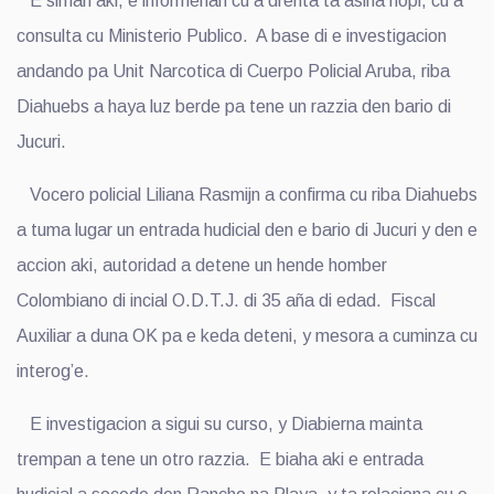
E siman aki, e informenan cu a drenta ta asina hopi, cu a
consulta cu Ministerio Publico. A base di e investigacion
andando pa Unit Narcotica di Cuerpo Policial Aruba, riba
Diahuebs a haya luz berde pa tene un razzia den bario di
Jucuri.
Vocero policial Liliana Rasmijn a confirma cu riba Diahuebs
a tuma lugar un entrada hudicial den e bario di Jucuri y den e
accion aki, autoridad a detene un hende homber
Colombiano di incial O.D.T.J. di 35 aña di edad. Fiscal
Auxiliar a duna OK pa e keda deteni, y mesora a cuminza cu
interog’e.
E investigacion a sigui su curso, y Diabierna mainta
trempan a tene un otro razzia. E biaha aki e entrada