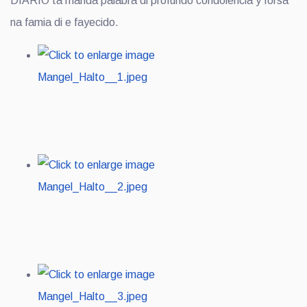
DIARIO ta manda palabra di profundo condolencia y forsa
na famia di e fayecido.