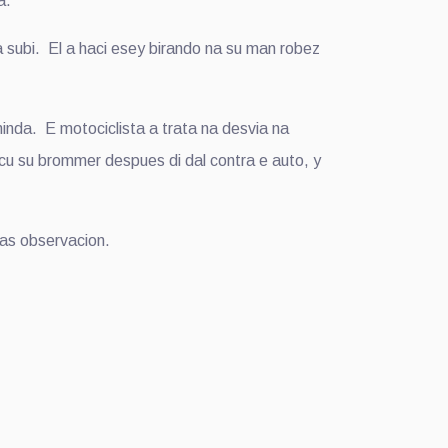
a.
 subi. El a haci esey birando na su man robez
nda. E motociclista a trata na desvia na
 cu su brommer despues di dal contra e auto, y
as observacion.