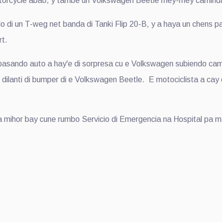
torcycle abao, y tambe un Volkswagen Beetle mey-mey camind
di un T-weg net banda di Tanki Flip 20-B, y a haya un chens pa
rt.
asando auto a hay'e di sorpresa cu e Volkswagen subiendo cami
 dilanti di bumper di e Volkswagen Beetle. E motociclista a cay
mihor bay cune rumbo Servicio di Emergencia na Hospital pa m