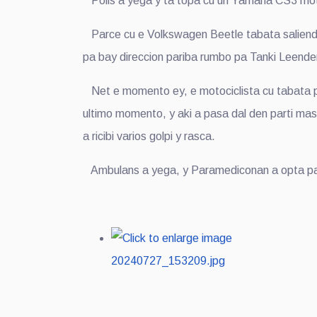
Polis a yega y ta topa cu un Yamaha CS3 mo
Parce cu e Volkswagen Beetle tabata saliendo 
pa bay direccion pariba rumbo pa Tanki Leende
Net e momento ey, e motociclista cu tabata p
ultimo momento, y aki a pasa dal den parti mas
a ricibi varios golpi y rasca.
Ambulans a yega, y Paramediconan a opta pa 