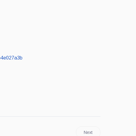
6b4e027a3b
Next