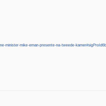
l/prome-minister-mike-eman-presente-na-tweede-kamer#sigProId