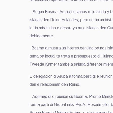
Segun Bosma, Aruba tin varios reto ainda y ta p
islanan den Reino Hulandes, pero no tin un bi
lo tin miras riba e desaroyo na e islanan den C
debidamente.
Bosma a mustra un interes genuino pa nos isla y 
tuma pa locual ta trata e presupuesto di Hulan
Tweede Kamer tambe a saluda diferente miemb
E delegacion di Aruba a forma parti di e reunio
den e relacionnan den Reino.
Ademas di e reunion cu Bosma, Prome Minister 
forma parti di GroenLinks-PvdA. Rosenmöller ta
Segun Prome Minister Eman, por a mira portan