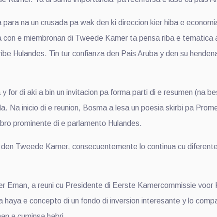
ara na un crusada pa wak den ki direccion kier hiba e economia d
sta con e miembronan di Tweede Kamer ta pensa riba e tematica 
aribe Hulandes. Tin tur confianza den Pais Aruba y den su henden
for di aki a bin un invitacion pa forma parti di e resumen (na be
da. Na inicio di e reunion, Bosma a lesa un poesia skirbi pa Pro
ro prominente di e parlamento Hulandes.
n den Tweede Kamer, consecuentemente lo continua cu diferente re
Eman, a reuni cu Presidente di Eerste Kamercommissie voor Kon
 haya e concepto di un fondo di inversion interesante y lo comp
an a cuminsa habri.