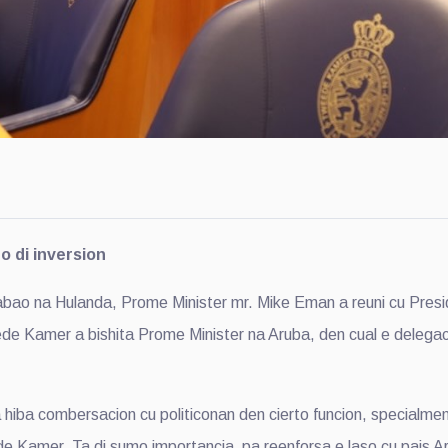
o di inversion
bao na Hulanda, Prome Minister mr. Mike Eman a reuni cu Pres
de Kamer a bishita Prome Minister na Aruba, den cual e delegaci
hiba combersacion cu politiconan den cierto funcion, specialm
e Kamer. Ta di sumo importancia pa reenforsa e laso cu pais A