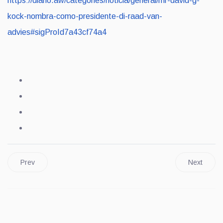
https://diario.aw/categories/noticia/general/mr-david-g-
kock-nombra-como-presidente-di-raad-van-
advies#sigProId7a43cf74a4
Prev
Next