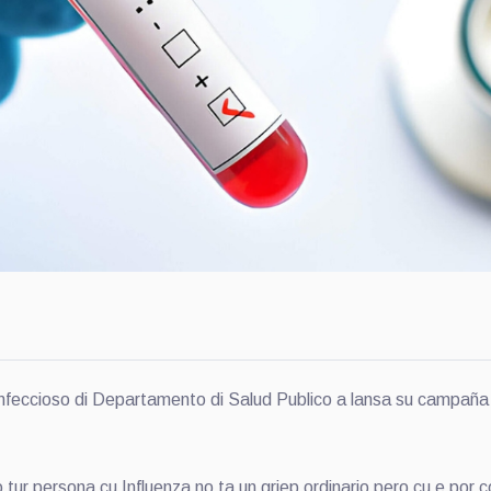
cioso di Departamento di Salud Publico a lansa su campaña an
o tur persona cu Influenza no ta un griep ordinario pero cu e por 