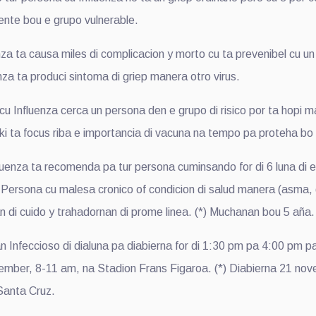
nte bou e grupo vulnerable.
nza ta causa miles di complicacion y morto cu ta prevenibel cu u
za ta produci sintoma di griep manera otro virus.
cu Influenza cerca un persona den e grupo di risico por ta hopi 
ki ta focus riba e importancia di vacuna na tempo pa proteha bo m
enza ta recomenda pa tur persona cuminsando for di 6 luna di 
) Persona cu malesa cronico of condicion di salud manera (asma, 
n di cuido y trahadornan di prome linea. (*) Muchanan bou 5 aña.
 Infeccioso di dialuna pa diabierna for di 1:30 pm pa 4:00 pm 
ovember, 8-11 am, na Stadion Frans Figaroa. (*) Diabierna 21 no
Santa Cruz.