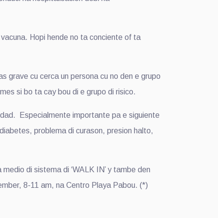
n vacuna. Hopi hende no ta conciente of ta
mas grave cu cerca un persona cu no den e grupo
es si bo ta cay bou di e grupo di risico.
edad. Especialmente importante pa e siguiente
diabetes, problema di curason, presion halto,
pa medio di sistema di ‘WALK IN’ y tambe den
vember, 8-11 am, na Centro Playa Pabou. (*)