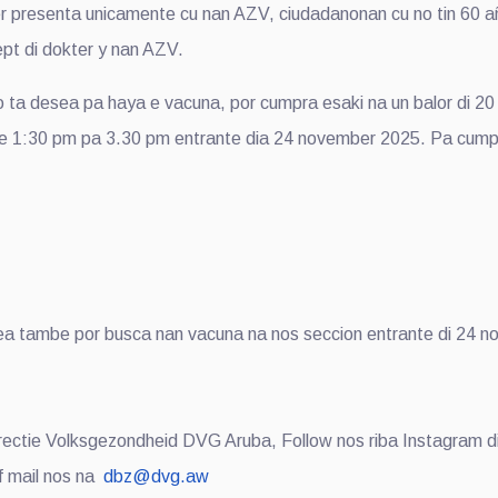
presenta unicamente cu nan AZV, ciudadanonan cu no tin 60 aña 
ept di dokter y nan AZV.
ta desea pa haya e vacuna, por cumpra esaki na un balor di 20 F
re 1:30 pm pa 3.30 pm entrante dia 24 november 2025. Pa cump
nea tambe por busca nan vacuna na nos seccion entrante di 24 n
rectie Volksgezondheid DVG Aruba, Follow nos riba Instagram d
f mail nos na
dbz@dvg.aw