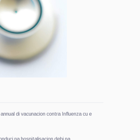
nual di vacunacion contra Influenza cu e
conduci na hospitalisacion debi na