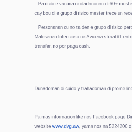
Pa ricibi e vacuna ciudadanonan di 60+ mester 
cay bou di e grupo di risico mester trece un rec
Personanan cu no ta den e grupo di risico pero 
Malesanan Infeccioso na Avicena straat#1 ent
transfer, no por paga cash.
Dunadornan di cuido y trahadornan di prome li
Pa mas informacion like nos Facebook page Di
website
www.dvg.aw
, yama nos na 5224200 o