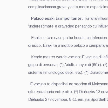
complicacionnan grave y asta morto especialme
Pakico esaki ta importante:
Tur aña influe
‘underestimate’ e gravedad pensando cu Influen
Esaki no ta e caso pa tur hende, un Infeccion 
di risico. Esaki ta e motibo pakico e campana a
Kende mester worde vacuna: E vacuna di Influ
grupo di persona: (*) Adulto mayor di (60+). (*
sistema inmunologico debil, etc). (*) Dunadorna
E vacuna ta disponibel na seccion di Malesanan
diferencia bario entre otro: (*) Diahuebs 13 n
Diahuebs 27 november, 8-11 am, na Sporthall 