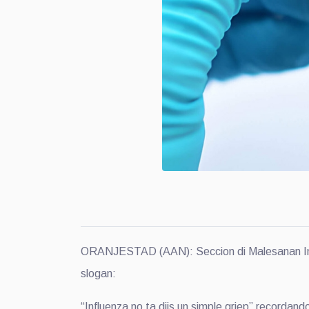
ORANJESTAD (AAN): Seccion di Malesanan Infec
slogan:
“Influenza no ta djis un simple griep” recordand