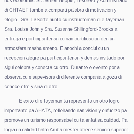
nos economia. Sr. James Hepple, Tesorero y Administrado
di CHTAEF tambe a comparti palabra di motivacion y
elogio. Sra. LaSorte hunto cu instructornan di e tayernan
Sra. Louise John y Sra. Suzanne Shillingford-Brooks a
entrega e participantenan cu nan certificacion den un
atmosfera masha ameno. E anochi a conclui cu un
recepcion alegre pa participantenan y demas invitado por
sigui celebra y conecta cu otro. Durante e evento por a
observa cu e supevisors di diferente compania a goza di
conoce otro y siña di otro.
E exito di e tayernan ta representa un otro logro
importante pa AHATA, reflehando nan vision y enfuerzo pa
promove un turismo responsabel cu ta enfatisa calidad. Pa
logra un calidad halto Aruba mester ofrece servicio superior.