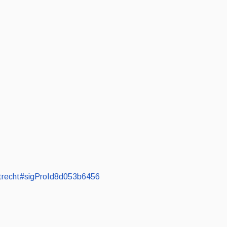
i-utrecht#sigProId8d053b6456