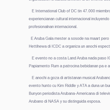
E International Club of DC tin 47.000 miembro
experiencianan cultural internacional incluyend
profesionalnan internacional.
E Aruba Gala mester a sosode na maart pero a 
Hettihewa di ICDC a organiza un anochi especta
E evento no a costa Land Aruba nada paso ICD
Papiamento Rum a patrocina bebidanan pa e ano
E anochi a goza di artistanan musical Arubano
evento hunto cu Kim Riddle y ATA a duna un buni
Bunyon periodista Arubana-Americana di telev
Arubano di NASA y su distinguida esposa.