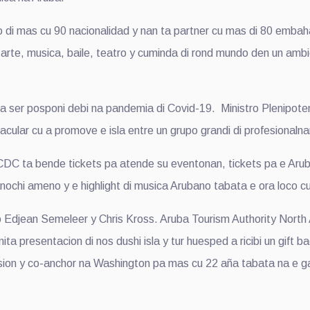
 di mas cu 90 nacionalidad y nan ta partner cu mas di 80 emba
o arte, musica, baile, teatro y cuminda di rond mundo den un amb
ser posponi debi na pandemia di Covid-19. Ministro Plenipoten
cular cu a promove e isla entre un grupo grandi di profesionaln
C ta bende tickets pa atende su eventonan, tickets pa e Arub
chi ameno y e highlight di musica Arubano tabata e ora loco c
 Edjean Semeleer y Chris Kross. Aruba Tourism Authority North
ta presentacion di nos dushi isla y tur huesped a ricibi un gift
ision y co-anchor na Washington pa mas cu 22 aña tabata na e 