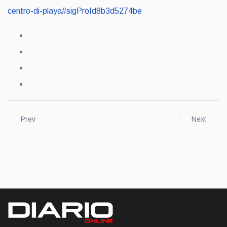
centro-di-playa#sigProId8b3d5274be
Prev
Next