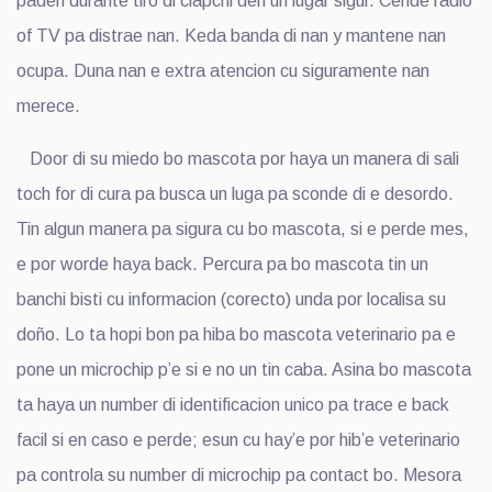
paden durante tiro di clapchi den un lugar sigur. Cende radio
of TV pa distrae nan. Keda banda di nan y mantene nan
ocupa. Duna nan e extra atencion cu siguramente nan
merece.
Door di su miedo bo mascota por haya un manera di sali
toch for di cura pa busca un luga pa sconde di e desordo.
Tin algun manera pa sigura cu bo mascota, si e perde mes,
e por worde haya back. Percura pa bo mascota tin un
banchi bisti cu informacion (corecto) unda por localisa su
doño. Lo ta hopi bon pa hiba bo mascota veterinario pa e
pone un microchip p’e si e no un tin caba. Asina bo mascota
ta haya un number di identificacion unico pa trace e back
facil si en caso e perde; esun cu hay’e por hib’e veterinario
pa controla su number di microchip pa contact bo. Mesora