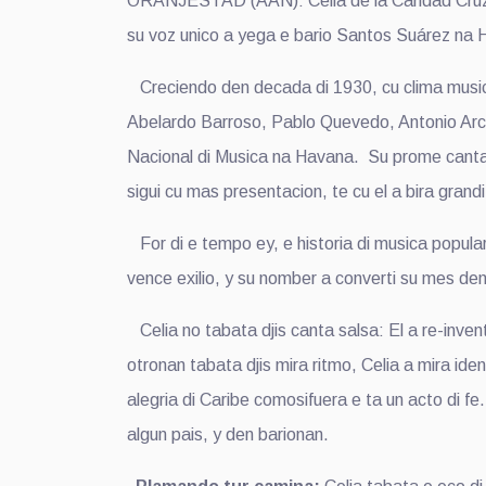
ORANJESTAD (AAN): Celia de la Caridad Cruz Al
su voz unico a yega e bario Santos Suárez na H
Creciendo den decada di 1930, cu clima musical
Abelardo Barroso, Pablo Quevedo, Antonio Arca
Nacional di Musica na Havana. Su prome cantam
sigui cu mas presentacion, te cu el a bira grandi
For di e tempo ey, e historia di musica popula
vence exilio, y su nomber a converti su mes den 
Celia no tabata djis canta salsa: El a re-inven
otronan tabata djis mira ritmo, Celia a mira id
alegria di Caribe comosifuera e ta un acto di f
algun pais, y den barionan.