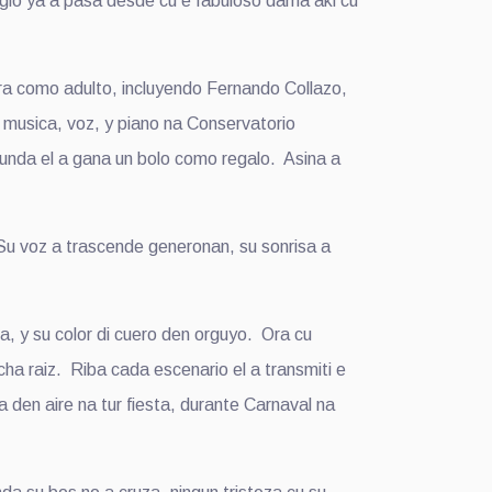
glo ya a pasa desde cu e fabuloso dama aki cu
era como adulto, incluyendo Fernando Collazo,
 musica, voz, y piano na Conservatorio
unda el a gana un bolo como regalo. Asina a
 Su voz a trascende generonan, su sonrisa a
ra, y su color di cuero den orguyo. Ora cu
cha raiz. Riba cada escenario el a transmiti e
 den aire na tur fiesta, durante Carnaval na