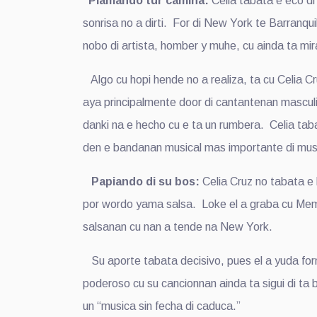
Plamando tur camina:
Celia tabata e eco di 
sonrisa no a dirti. For di New York te Barranqu
nobo di artista, homber y muhe, cu ainda ta mira
Algo cu hopi hende no a realiza, ta cu Celia 
aya principalmente door di cantantenan masculin
danki na e hecho cu e ta un rumbera. Celia tabat
den e bandanan musical mas importante di musi
Papiando di su bos:
Celia Cruz no tabata e
por wordo yama salsa. Loke el a graba cu Memo
salsanan cu nan a tende na New York.
Su aporte tabata decisivo, pues el a yuda form
poderoso cu su cancionnan ainda ta sigui di ta 
un “musica sin fecha di caduca.”