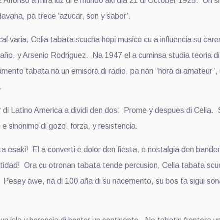
fonso a mira luz di e mundo aki dia 21 di October 1925. Un si
avana, pa trece ‘azucar, son y sabor’.
 varia, Celia tabata scucha hopi musico cu a influencia su car
ño, y Arsenio Rodriguez. Na 1947 el a cuminsa studia teoria di
ento tabata na un emisora di radio, pa nan “hora di amateur”, 
.
r di Latino America a dividi den dos: Prome y despues di Celia.
e sinonimo di gozo, forza, y resistencia.
ta esaki! El a converti e dolor den fiesta, e nostalgia den bande
entidad! Ora cu otronan tabata tende percusion, Celia tabata scu
e. Pesey awe, na di 100 aña di su nacemento, su bos ta sigui sona