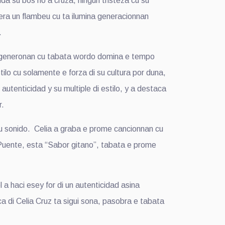
nda su bos no a cruza, ningun tristeza cu su
nera un flambeu cu ta ilumina generacionnan
.
do generonan cu tabata wordo domina e tempo
ilo cu solamente e forza di su cultura por duna,
autenticidad y su multiple di estilo, y a destaca
r.
u sonido. Celia a graba e prome cancionnan cu
 Puente, esta “Sabor gitano”, tabata e prome
 haci esey for di un autenticidad asina
ca di Celia Cruz ta sigui sona, pasobra e tabata