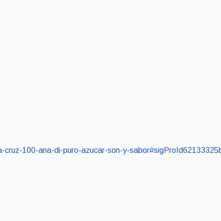
celia-cruz-100-ana-di-puro-azucar-son-y-sabor#sigProId62133325