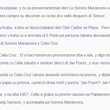
ra popular, y cu su presentacionnan den La Sonora Matancera a p
ta cumpra su disconan cu ta bin di e sello disquero di ‘Seeco’.
Aruba, a bira un fiesta bailabel den Club Caribe na Playa. Pero p
to y keha cu e entrada di 5 Florin pa persona tabata demasiado
n di Sonora Matancera y Celia Cruz.
elia Cruz. El a haci numeroso presentacion riba e isla, y algo no
orma cu Celia tabatin e number direct di Jan Poets, y vice-versa
da cu Celia Cruz tabata dunando entrevista na prensa, y diripient
 papia cu prensa, cuminza draai rond y puntra “Jan Poes!!! Ja
r, y na aña 1957, Celia a graba su prome cancion na Papiamento
udwig Samson, y acompaña pa Sonora Matancera.