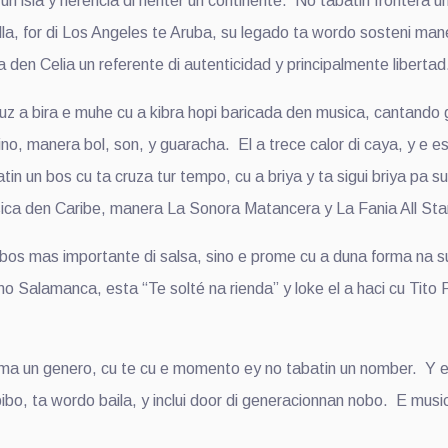
un isla y herencia di henter un continente. No tabatin frontera u
illa, for di Los Angeles te Aruba, su legado ta wordo sosteni ma
 den Celia un referente di autenticidad y principalmente libertad
Cruz a bira e muhe cu a kibra hopi baricada den musica, cantan
o, manera bol, son, y guaracha. El a trece calor di caya, y e est
in un bos cu ta cruza tur tempo, cu a briya y ta sigui briya pa su 
ca den Caribe, manera La Sonora Matancera y La Fania All Sta
 bos mas importante di salsa, sino e prome cu a duna forma na s
 Salamanca, esta “Te solté na rienda” y loke el a haci cu Tito
a un genero, cu te cu e momento ey no tabatin un nomber. Y el a
bibo, ta wordo baila, y inclui door di generacionnan nobo. E musi