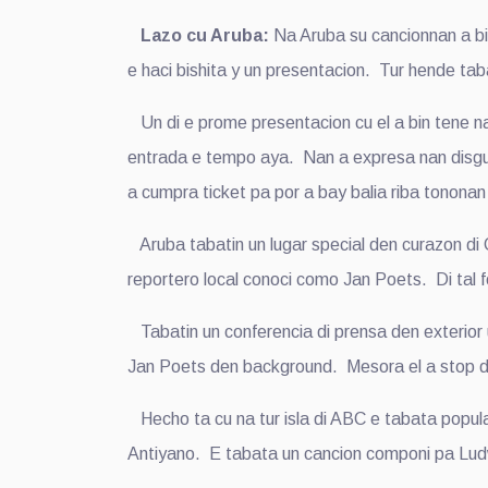
Lazo cu Aruba:
Na Aruba su cancionnan a bi
e haci bishita y un presentacion. Tur hende taba
Un di e prome presentacion cu el a bin tene na 
entrada e tempo aya. Nan a expresa nan disgus
a cumpra ticket pa por a bay balia riba tonona
Aruba tabatin un lugar special den curazon di C
reportero local conoci como Jan Poets. Di tal f
Tabatin un conferencia di prensa den exterior un
Jan Poets den background. Mesora el a stop di
Hecho ta cu na tur isla di ABC e tabata popula
Antiyano. E tabata un cancion componi pa L