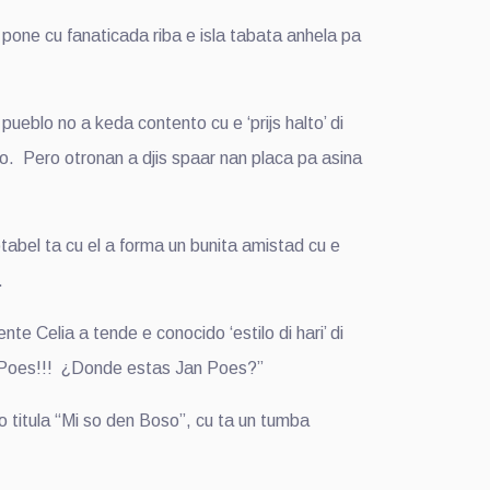
one cu fanaticada riba e isla tabata anhela pa
ueblo no a keda contento cu e ‘prijs halto’ di
. Pero otronan a djis spaar nan placa pa asina
tabel ta cu el a forma un bunita amistad cu e
.
e Celia a tende e conocido ‘estilo di hari’ di
n Poes!!! ¿Donde estas Jan Poes?”
 titula “Mi so den Boso”, cu ta un tumba