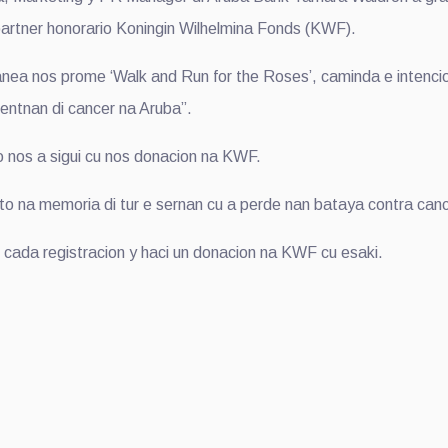
di partner honorario Koningin Wilhelmina Fonds (KWF).
nea nos prome ‘Walk and Run for the Roses’, caminda e intencio
entnan di cancer na Aruba”.
 nos a sigui cu nos donacion na KWF.
nto na memoria di tur e sernan cu a perde nan bataya contra can
di cada registracion y haci un donacion na KWF cu esaki.