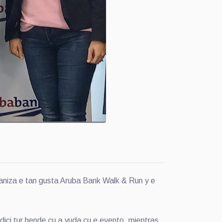
iza e tan gusta Aruba Bank Walk & Run y e
ici tur hende cu a yuda cu e evento, mientras