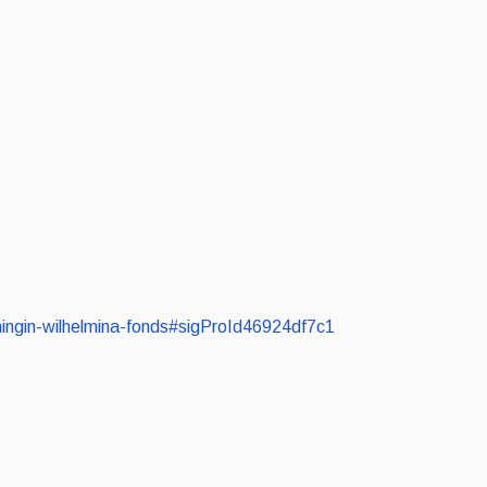
koningin-wilhelmina-fonds#sigProId46924df7c1