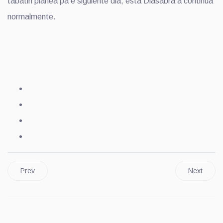
tabatin planea pa e siguiente dia, esta Diasabra a continua
normalmente.
Prev
Next