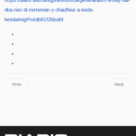
https://diario.aw/categories/noticia/general/auto-a-bay-dal-
riba-nist-di-meternan-y-chauffeur-a-keda-
herida#sigProIdb61f2bbafd
Prev
Next