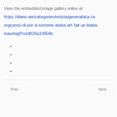
View the embedded image gallery online at:
https://diario.aw/categories/noticia/general/ata-ta-
orguyoso-di-por-a-sostene-aruba-art-fair-un-biaha-
mas#sigProId929a33956b
Prev
Next