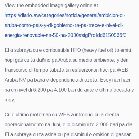
View the embedded image gallery online at:
https://diario.aw/categories/noticia/general/ambicion-di-
aruba-como-pais-y-di-gobierno-ta-pa-trece-e-nivel-di-
energia-renovable-na-50-na-2030#sigProIdd6150566f3
El a subraya cu e combustible HFO (heavy fuel oil) ta emiti
hopi gas cu ta dañino pa Aruba su medio ambiente, y den
transcurso di tempo tabata tin esfuerzonan haci pa WEB
Aruba NV pa baha e dependencia di azeta. Esey nan haci
na un nivel di 6.200 pa 4.100 bari durante e ultimo decada y
mey.
Cu e ultimo motornan cu WEB a introduci cu a drenta
operacionalmente na Juni, e lo disminui te 3.900 bari pa dia.
El a subraya cu ta asina cu pa disminui e emision di gasnan