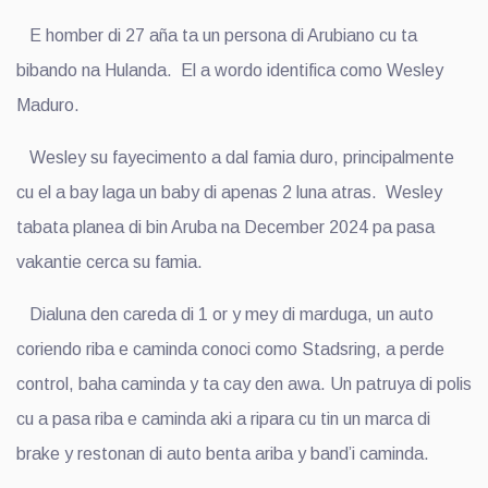
E homber di 27 aña ta un persona di Arubiano cu ta
bibando na Hulanda. El a wordo identifica como Wesley
Maduro.
Wesley su fayecimento a dal famia duro, principalmente
cu el a bay laga un baby di apenas 2 luna atras. Wesley
tabata planea di bin Aruba na December 2024 pa pasa
vakantie cerca su famia.
Dialuna den careda di 1 or y mey di marduga, un auto
coriendo riba e caminda conoci como Stadsring, a perde
control, baha caminda y ta cay den awa. Un patruya di polis
cu a pasa riba e caminda aki a ripara cu tin un marca di
brake y restonan di auto benta ariba y band’i caminda.