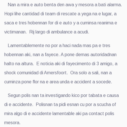
Nan a mira e auto benta den awa y mesora a bati alarma.
Hopi lihe cantidad di team di rescate a yega na e lugar, a
saca e tres hobennan for di e auto y a cuminsa reanima e
victimanan. Rij largo di ambulance a acudi.
Lamentablemente no por a haci nada mas pa e tres
hobennan aki, nan a fayece. A pone demas autoridadnan
halto na altura. E noticia aki di fayecimento di 3 amigo, a
shock comunidad di Amersfoort. Ora solo a sali, nan a
cuminza pone flor na e area unda e accident a socede.
Segun polis nan ta investigando kico por tabata e causa
di e accidente. Polisnan ta pidi esnan cu por a scucha of
mira algo di e accidente lamentable aki pa contact polis
mesora.