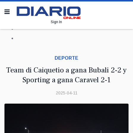
Sign In
DEPORTE
Team di Caiquetio a gana Bubali 2-2 y
Sporting a gana Caravel 2-1
2025-04-11