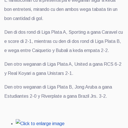
E fanaticonan cu a presenta pa e weganan sigur a keda
bon entreteni, mirando cu den ambos wega tabata tin un
bon cantidad di gol.
Den di dos rond di Liga Plata A, Sporting a gana Caravel cu
e score di 2-1, mientras cu den di dos rond di Liga Plata B,
e wega entre Caiquetio y Bubali a keda empata 2-2.
Den otro weganan di Liga Plata A, United a gana RCS 6-2
y Real Koyari a gana Unistars 2-1.
Den otro weganan di Liga Plata B, Jong Aruba a gana
Estudiantes 2-0 y Riverplate a gana Brazil Jrs. 3-2.