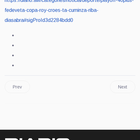
https://diario.aw/categories/noticia/deporte/playoff-40plus-
fedeveta-copa-roy-croes-ta-cuminza-riba-
diasabra#sigProId3d2284bdd0
Prev
Next