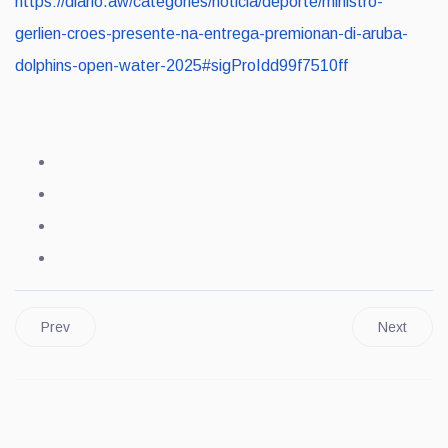
https://diario.aw/categories/noticia/deporte/ministro-
gerlien-croes-presente-na-entrega-premionan-di-aruba-
dolphins-open-water-2025#sigProIdd99f7510ff
Prev
Next