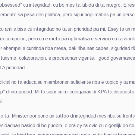
bsessed” cu integridad, cu bo mes ta lubida di ta integro. E re
lemente sa pasa den politica, pero sigur hopi mahos pa un perso
 ami a bisa cu integridad no ta un prioridad pa mi. Esey ta un m
ra corupcion, pero cu e meta pa optimalisa e servicio cu ta word
r ehempel e cuminda riba mesa, dak riba nan cabes, siguridad ri
 turismo, colaboracion, e procesonan vigente, “good governance”
TA prioridad.
icial no ta educa su miembronan suficiente riba e topico y ta ma
p” di integridad. Mi ta sigur cu mi coleganan di KPA ta dispuest
i.
 ta. Minister por pone un tattoo di integridad mes riba su frent
dadnan basico di bo pueblo, e ora ey ta ovio cu eigenlijk bo no