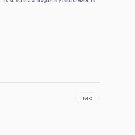
 Ta su actitud di arogancia y falta di vision ta
Next