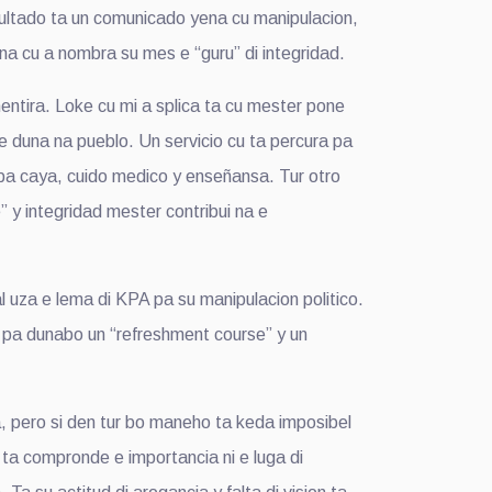
sultado ta un comunicado yena cu manipulacion,
na cu a nombra su mes e “guru” di integridad.
entira. Loke cu mi a splica ta cu mester pone
e duna na pueblo. Un servicio cu ta percura pa
ba caya, cuido medico y enseñansa. Tur otro
 y integridad mester contribui na e
l uza e lema di KPA pa su manipulacion politico.
o pa dunabo un “refreshment course” y un
a, pero si den tur bo maneho ta keda imposibel
 ta compronde e importancia ni e luga di