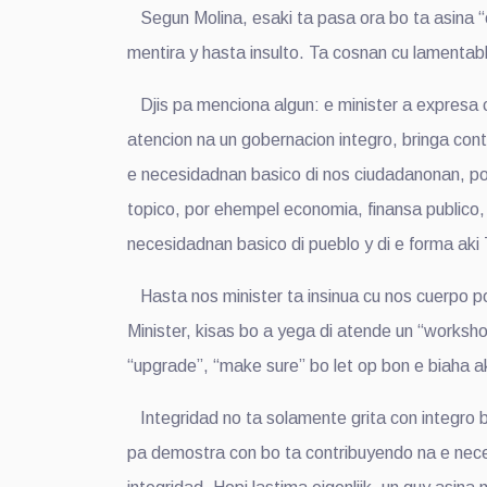
Segun Molina, esaki ta pasa ora bo ta asina “o
mentira y hasta insulto. Ta cosnan cu lamentab
Djis pa menciona algun: e minister a expresa cu
atencion na un gobernacion integro, bringa cont
e necesidadnan basico di nos ciudadanonan, po
topico, por ehempel economia, finansa publico,
necesidadnan basico di pueblo y di e forma aki 
Hasta nos minister ta insinua cu nos cuerpo pol
Minister, kisas bo a yega di atende un “worksho
“upgrade”, “make sure” bo let op bon e biaha ak
Integridad no ta solamente grita con integro bo
pa demostra con bo ta contribuyendo na e necesi