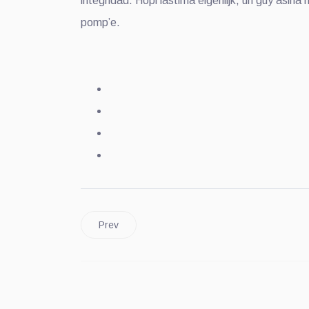
integridad. Hopi lastima eigenlijk, un guy asina 
pomp’e.
Prev