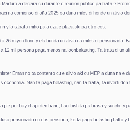
uro a declara cu durante e reunion publico pa trata e Prome
i na comienso di aña 2025 pa duna miles di hende un alivio den 
n y lo tabata miho pa a uza e placa aki pa otro cos.
ta 26 miyon florin y ela brinda un alivio na miles di pensionado. 
 12 mil persona paga menos na loonbelasting. Ta trata di un ali
nister Eman no ta contento cu e alivio aki cu MEP a duna na e c
s economia. Nan ta paga belasting, nan ta traha, ta inverti den t
p’e por bay chapi den bario, haci bishita pa brasa y sunchi, y pa
ncluso pensionado cu dos pensioen, keda paga belasting halto y