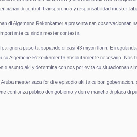
exigencianan di control, transparencia y responsabilidad mester t
enan di Algemene Rekenkamer a presenta nan observacionnan na 
 importante cu ainda mester contesta.
il pa ignora paso ta papiando di casi 43 miyon florin. E iregular
union cu Algemene Rekenkamer ta absolutamente necesario. Nos 
e asunto aki y determina con nos por evita cu situacionnan similar
 Aruba mester saca for di e episodio aki ta cu bon gobernacion, c
ne confianza publico den gobierno y den e maneho di placa di p