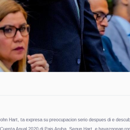
n Hart, ta expresa su preocupacion serio despues di e descu
Cuenta Anual 2020 di Pais Aruba. Segun Hart, e hayazgonan ro