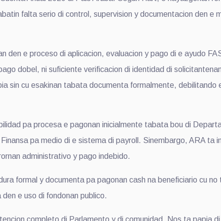
batin falta serio di control, supervision y documentacion den e 
an den e proceso di aplicacion, evaluacion y pago di e ayudo FAS
ago dobel, ni suficiente verificacion di identidad di solicitante
a sin cu esakinan tabata documenta formalmente, debilitando e 
bilidad pa procesa e pagonan inicialmente tabata bou di Depar
Finansa pa medio di e sistema di payroll. Sinembargo, ARA ta ind
ornan administrativo y pago indebido.
ura formal y documenta pa pagonan cash na beneficiario cu no t
a den e uso di fondonan publico.
encion completo di Parlamento y di comunidad. Nos ta papia di ca