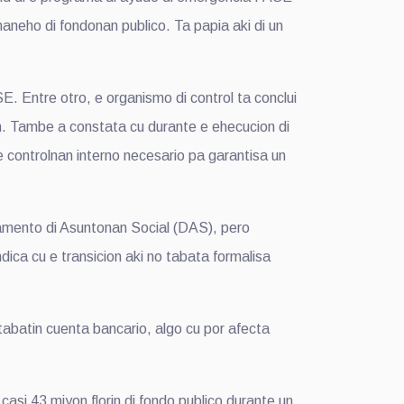
maneho di fondonan publico. Ta papia aki di un
E. Entre otro, e organismo di control ta conclui
nan. Tambe a constata cu durante e ehecucion di
controlnan interno necesario pa garantisa un
tamento di Asuntonan Social (DAS), pero
ica cu e transicion aki no tabata formalisa
abatin cuenta bancario, algo cu por afecta
si 43 miyon florin di fondo publico durante un