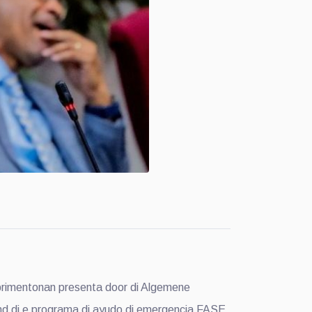
brimentonan presenta door di Algemene
nd di e programa di ayudo di emergencia FASE