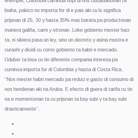
ehempel, Colombia caminda hopi di nos ciudadanonan ta
biaha, pakico no importa for di e pais aki cu lo significa
prijsnan di 25, 30 y hasta 35% mas barata pa productonan
manera galiña, carni y otronan. Loke gobierno mester haci
ta, ni sikiera pasa un ley, sino un decreto y asina mustra e
curashi y dicidi cu como gobierno ta habri e mercado.
Oduber ta bisa cu tin diferente compania interesa pa
cuminsa importa for di Colombia y hasta di Costa Rica.
“Nos mester habri mercado pa reduci e gasto di consumo di
nos hendenan aki na Aruba. E efecto di guera di tarifa cu tin
na e momentonan ta cu prijsnan ta bay subi y ta bay subi
drasticamente”.