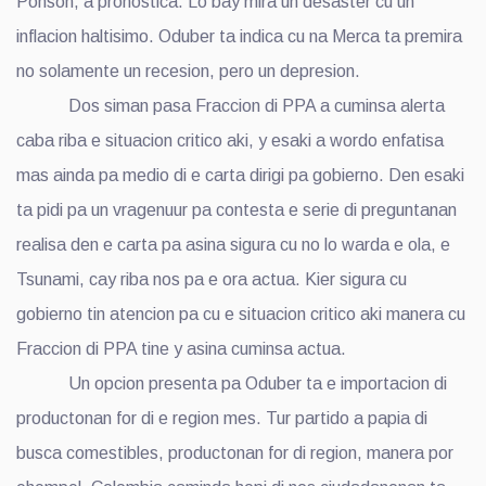
Ponson, a pronostica. Lo bay mira un desaster cu un
inflacion haltisimo. Oduber ta indica cu na Merca ta premira
no solamente un recesion, pero un depresion.
Dos siman pasa Fraccion di PPA a cuminsa alerta
caba riba e situacion critico aki, y esaki a wordo enfatisa
mas ainda pa medio di e carta dirigi pa gobierno. Den esaki
ta pidi pa un vragenuur pa contesta e serie di preguntanan
realisa den e carta pa asina sigura cu no lo warda e ola, e
Tsunami, cay riba nos pa e ora actua. Kier sigura cu
gobierno tin atencion pa cu e situacion critico aki manera cu
Fraccion di PPA tine y asina cuminsa actua.
Un opcion presenta pa Oduber ta e importacion di
productonan for di e region mes. Tur partido a papia di
busca comestibles, productonan for di region, manera por