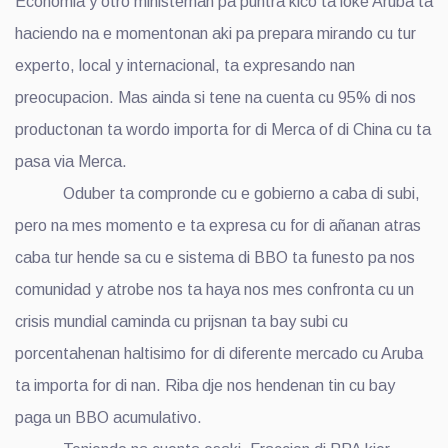
Economia y otro ministernan pa puntra kico ta loke Aruba ta
haciendo na e momentonan aki pa prepara mirando cu tur
experto, local y internacional, ta expresando nan
preocupacion. Mas ainda si tene na cuenta cu 95% di nos
productonan ta wordo importa for di Merca of di China cu ta
pasa via Merca.
Oduber ta compronde cu e gobierno a caba di subi,
pero na mes momento e ta expresa cu for di añanan atras
caba tur hende sa cu e sistema di BBO ta funesto pa nos
comunidad y atrobe nos ta haya nos mes confronta cu un
crisis mundial caminda cu prijsnan ta bay subi cu
porcentahenan haltisimo for di diferente mercado cu Aruba
ta importa for di nan. Riba dje nos hendenan tin cu bay
paga un BBO acumulativo.