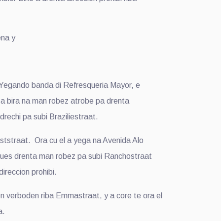
ena y
e. Yegando banda di Refresqueria Mayor, e
l a bira na man robez atrobe pa drenta
drechi pa subi Braziliestraat.
eststraat. Ora cu el a yega na Avenida Alo
spues drenta man robez pa subi Ranchostraat
ireccion prohibi.
den verboden riba Emmastraat, y a core te ora el
a.