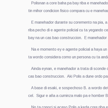
Polisnan a core baha pa bay riba e manehador 
tin mihor condicion fisico compara cu e maneha
E manehador durante su coremento na pia, a kit
riba pecho di e agente policial cu ta yegando c
bay na un cas bao construccion. E manehador ak
Na e momento ey e agente policial a haya un bo
ta wordo considera como un persona cu ta anda c
Ainda eynan, e manehador a trata di sconde den
cas bao construccion. Aki Polis a dune ordo pa 
A base di esaki, e sospechoso B. a wordo dete
cel. Sigur e aña a cuminza malo pa e homber B
No ta conoci si acaso Polis a keda core riba e 