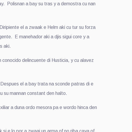
y. Polisnan a bay su tras y a demostra cu nan
ripiente el a zwaak e Helm aki cu tur su forza
gente. E manehador aki a djis sigui core y a
s aki.
conocido delincuente di Husticia, y cu alavez
 Despues el a bay trata na sconde patras di e
 cu su mannan constant den halto.
xiliar a duna ordo mesora pa e wordo hinca den
 si e lo por a zwaai un arma of no riba caya of