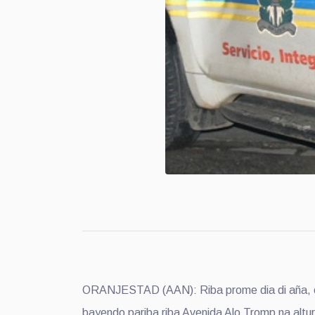
ORANJESTAD (AAN): Riba prome dia di aña, esta
bayendo pariba riba Avenida Alo Tromp na altura