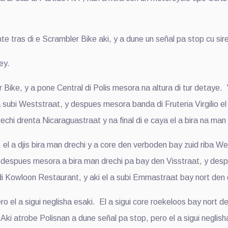
 tras di e Scrambler Bike aki, y a dune un señal pa stop cu sir
ey.
er Bike, y a pone Central di Polis mesora na altura di tur detay
 subi Weststraat, y despues mesora banda di Fruteria Virgilio e
rechi drenta Nicaraguastraat y na final di e caya el a bira na man 
el a djis bira man drechi y a core den verboden bay zuid riba W
y despues mesora a bira man drechi pa bay den Visstraat, y de
di Kowloon Restaurant, y aki el a subi Emmastraat bay nort den d
o el a sigui neglisha esaki. El a sigui core roekeloos bay nort 
ki atrobe Polisnan a dune señal pa stop, pero el a sigui neglish