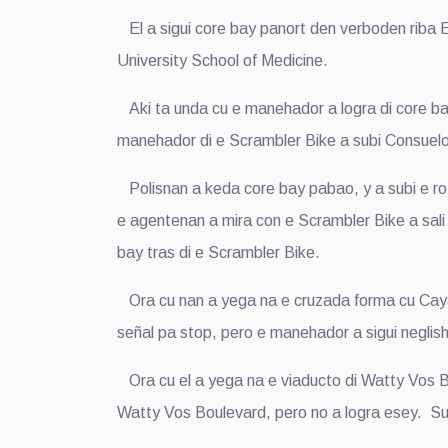
El a sigui core bay panort den verboden riba 
University School of Medicine.
Aki ta unda cu e manehador a logra di core bay 
manehador di e Scrambler Bike a subi Consuelost
Polisnan a keda core bay pabao, y a subi e ro
e agentenan a mira con e Scrambler Bike a sali
bay tras di e Scrambler Bike.
Ora cu nan a yega na e cruzada forma cu Caya 
señal pa stop, pero e manehador a sigui neglish
Ora cu el a yega na e viaducto di Watty Vos Bo
Watty Vos Boulevard, pero no a logra esey. S