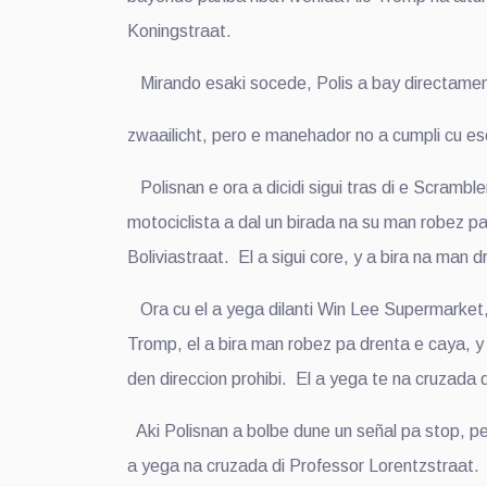
Koningstraat.
Mirando esaki socede, Polis a bay directamente
zwaailicht, pero e manehador no a cumpli cu es
Polisnan e ora a dicidi sigui tras di e Scrambl
motociclista a dal un birada na su man robez pa
Boliviastraat. El a sigui core, y a bira na man d
Ora cu el a yega dilanti Win Lee Supermarket, 
Tromp, el a bira man robez pa drenta e caya, 
den direccion prohibi. El a yega te na cruzada 
Aki Polisnan a bolbe dune un señal pa stop, per
a yega na cruzada di Professor Lorentzstraat. A