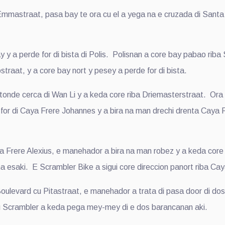
Emmastraat, pasa bay te ora cu el a yega na e cruzada di Santa
y a perde for di bista di Polis. Polisnan a core bay pabao riba
raat, y a core bay nort y pesey a perde for di bista.
tonde cerca di Wan Li y a keda core riba Driemasterstraat. Ora 
 for di Caya Frere Johannes y a bira na man drechi drenta Caya 
Frere Alexius, e manehador a bira na man robez y a keda core b
a esaki. E Scrambler Bike a sigui core direccion panort riba Cay
ulevard cu Pitastraat, e manehador a trata di pasa door di dos
u Scrambler a keda pega mey-mey di e dos barancanan aki.