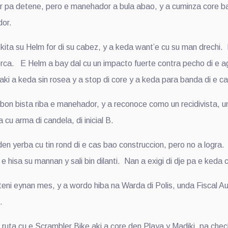
pa detene, pero e manehador a bula abao, y a cuminza core ba
dor.
a su Helm for di su cabez, y a keda want’e cu su man drechi. Di
erca. E Helm a bay dal cu un impacto fuerte contra pecho di e a
i a keda sin rosea y a stop di core y a keda para banda di e ca
n bista riba e manehador, y a reconoce como un recidivista, un 
u arma di candela, di inicial B.
 yerba cu tin rond di e cas bao construccion, pero no a logra.
e hisa su mannan y sali bin dilanti. Nan a exigi di dje pa e keda
ni eynan mes, y a wordo hiba na Warda di Polis, unda Fiscal Au
.
ruta cu e Scrambler Bike aki a core den Playa y Madiki, pa check