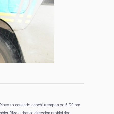
Playa ta coriendo anochi trempan pa 6:50 pm
ler Bike a drenta direccion prohibi riba