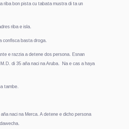
riba bon pista cu tabata mustra di ta un
res riba e isla.
a confisca basta droga.
ante e razzia a detene dos persona. Esnan
 Y.M.D. di 35 aña naci na Aruba. Na e cas a haya
na tambe.
 aña naci na Merca. A detene e dicho persona
Kudawecha.