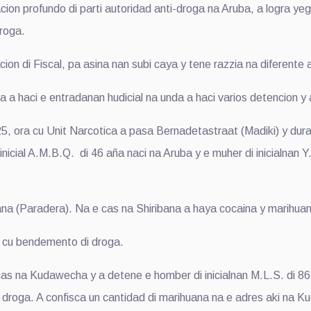
 profundo di parti autoridad anti-droga na Aruba, a logra yega 
droga.
 di Fiscal, pa asina nan subi caya y tene razzia na diferente ad
 haci e entradanan hudicial na unda a haci varios detencion y 
5, ora cu Unit Narcotica a pasa Bernadetastraat (Madiki) y dur
 inicial A.M.B.Q. di 46 aña naci na Aruba y e muher di inicialnan
a (Paradera). Na e cas na Shiribana a haya cocaina y marihua
 cu bendemento di droga.
s na Kudawecha y a detene e homber di inicialnan M.L.S. di 86
 droga. A confisca un cantidad di marihuana na e adres aki na 