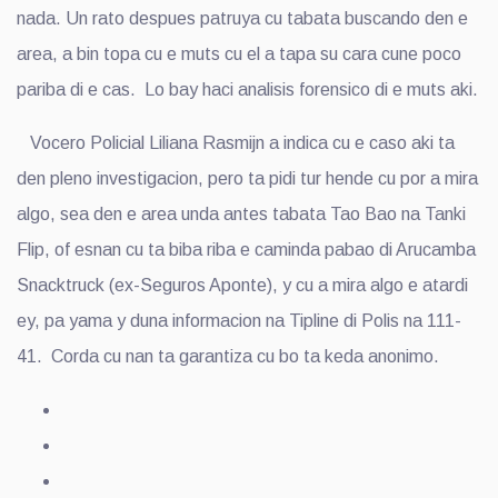
nada. Un rato despues patruya cu tabata buscando den e
area, a bin topa cu e muts cu el a tapa su cara cune poco
pariba di e cas. Lo bay haci analisis forensico di e muts aki.
Vocero Policial Liliana Rasmijn a indica cu e caso aki ta
den pleno investigacion, pero ta pidi tur hende cu por a mira
algo, sea den e area unda antes tabata Tao Bao na Tanki
Flip, of esnan cu ta biba riba e caminda pabao di Arucamba
Snacktruck (ex-Seguros Aponte), y cu a mira algo e atardi
ey, pa yama y duna informacion na Tipline di Polis na 111-
41. Corda cu nan ta garantiza cu bo ta keda anonimo.