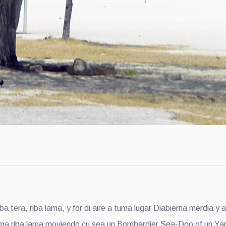
era, riba lama, y for di aire a tuma lugar Diabierna merdia y a
blema riba lama moviendo cu sea un Bombardier Sea-Doo of un Ya