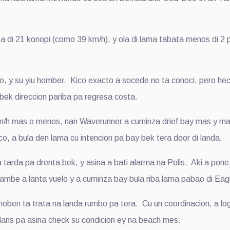
 di 21 konopi (como 39 km/h), y ola di lama tabata menos di 2 
, y su yiu homber. Kico exacto a socede no ta conoci, pero hecho
 bek direccion pariba pa regresa costa.
m/h mas o menos, nan Waverunner a cuminza drief bay mas y m
isico, a bula den lama cu intencion pa bay bek tera door di landa.
 tarda pa drenta bek, y asina a bati alarma na Polis. Aki a pone
 tambe a lanta vuelo y a cuminza bay bula riba lama pabao di Ea
hoben ta trata na landa rumbo pa tera. Cu un coordinacion, a lo
ans pa asina check su condicion ey na beach mes.