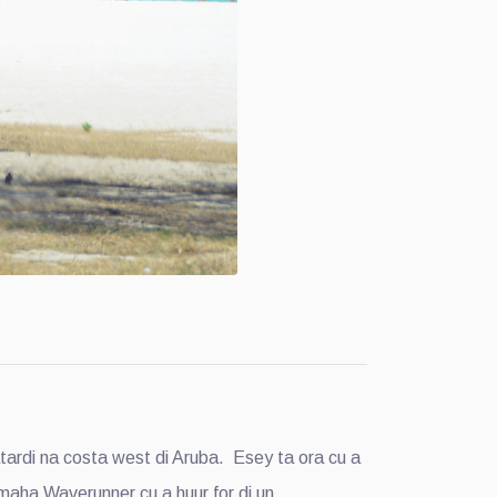
tardi na costa west di Aruba. Esey ta ora cu a
maha Waverunner cu a huur for di un