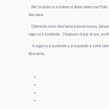
Aki ta unda cu e hoben a duna relato na Polis,
den awa.
Diferente boto riba lama a keda busca, inlcuy
sigui cu e buskeda. Despues di par di ora, porf
A sigui cu e buskeda y a expande e zona tambe 
riba lama.