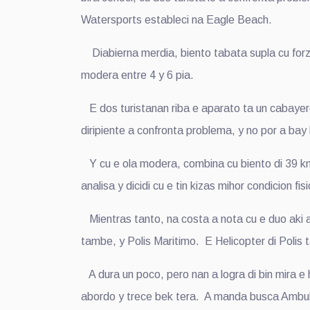
Watersports estableci na Eagle Beach.
Diabierna merdia, biento tabata supla cu forza
modera entre 4 y 6 pia.
E dos turistanan riba e aparato ta un cabayero
diripiente a confronta problema, y no por a bay
Y cu e ola modera, combina cu biento di 39 k
analisa y dicidi cu e tin kizas mihor condicion f
Mientras tanto, na costa a nota cu e duo aki a
tambe, y Polis Maritimo. E Helicopter di Polis
A dura un poco, pero nan a logra di bin mira e 
abordo y trece bek tera. A manda busca Ambul