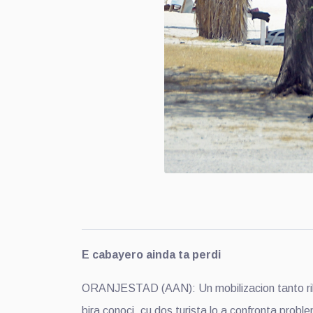
E cabayero ainda ta perdi
ORANJESTAD (AAN): Un mobilizacion tanto riba t
bira conoci, cu dos turista lo a confronta pro