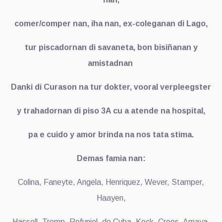
comer/comper nan, iha nan, ex-coleganan di Lago,
tur piscadornan di savaneta, bon bisiñanan y
amistadnan
Danki di Curason na tur dokter, vooral verpleegster
y trahadornan di piso 3A cu a atende na hospital,
pa e cuido y amor brinda na nos tata stima.
Demas famia nan:
Colina, Faneyte, Angela, Henriquez, Wever, Stamper,
Haayen,
Hassell, Tromp, Refunjol, de Cuba, Kock, Croes, Amaya,