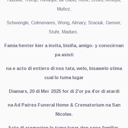
Muñoz,
Schwengle, Colmenares, Wong, Almary, Staciuk, Genser,
Stuhr, Maduro.
Famia henter kier a invita, bisiña, amigo- y conocirnan
pa asisti
na e acto di entiero di nos tata, welo, bisawelo stima
cual lo tuma lugar
Diamars, 20 di Mei
2025 for di 2’or pa 4’or di atardi
na Ad Patres Funeral Home & Crematorium na San
Nicolas.
Acto di cremacion lo tuma lugar den seno familiar.