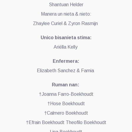
Shantuan Helder
Manera un nieta & nieto:
Zhaylee Curiel & Zyron Rasmijn
Unico bisanieta stima:
Ariëlla Kelly
Enfermera:
Elizabeth Sanchez & Famia
Ruman nan:
†Joanna Farro-Boekhoudt
†Hose Boekhoudt
†Calmero Boekhoudt
†Efrain Boekhoudt Theofilo Boekhoudt
Lina Boekhoudt