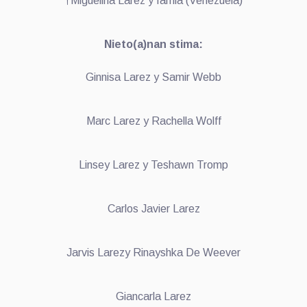
†Miguelina Larez y famia (Venezuela)
Nieto(a)nan stima:
Ginnisa Larez y Samir Webb
Marc Larez y Rachella Wolff
Linsey Larez y Teshawn Tromp
Carlos Javier Larez
Jarvis Larezy Rinayshka De Weever
Giancarla Larez