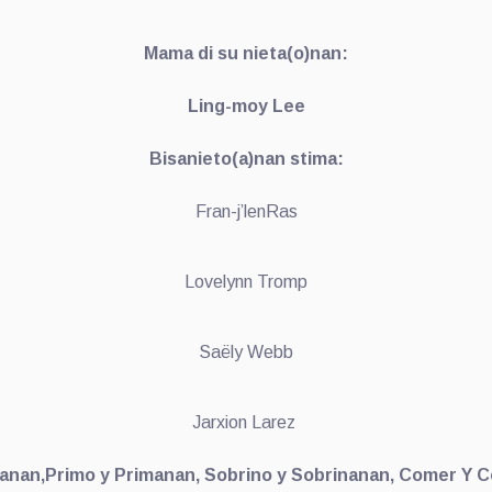
Mama di su nieta(o)nan:
Ling-moy Lee
Bisanieto(a)nan stima:
Fran-j’lenRas
Lovelynn Tromp
Saëly Webb
Jarxion Larez
anan,Primo y Primanan, Sobrino y Sobrinanan, Comer Y 