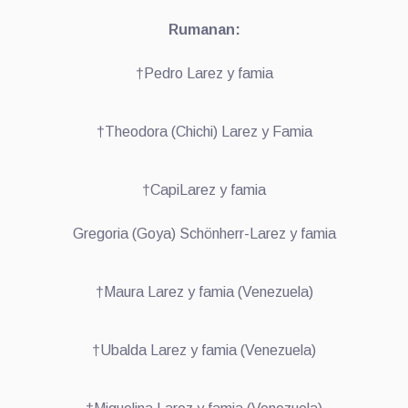
Rumanan:
†Pedro Larez y famia
†Theodora (Chichi) Larez y Famia
†CapiLarez y famia
Gregoria (Goya) Schönherr-Larez y famia
†Maura Larez y famia (Venezuela)
†Ubalda Larez y famia (Venezuela)