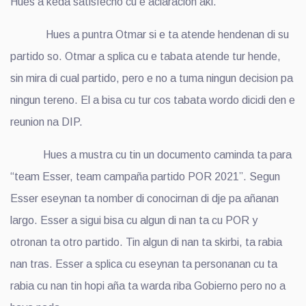
Hues a keda satisfecho cu e aclaracion aki.
Hues a puntra Otmar si e ta atende hendenan di su
partido so. Otmar a splica cu e tabata atende tur hende,
sin mira di cual partido, pero e no a tuma ningun decision pa
ningun tereno. El a bisa cu tur cos tabata wordo dicidi den e
reunion na DIP.
Hues a mustra cu tin un documento caminda ta para
“team Esser, team campaña partido POR 2021”. Segun
Esser eseynan ta nomber di conocirnan di dje pa añanan
largo. Esser a sigui bisa cu algun di nan ta cu POR y
otronan ta otro partido. Tin algun di nan ta skirbi, ta rabia
nan tras. Esser a splica cu eseynan ta personanan cu ta
rabia cu nan tin hopi aña ta warda riba Gobierno pero no a