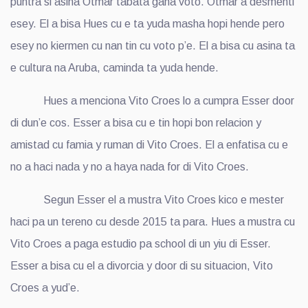
puntra si asina Otmar tabata gana voto. Otmar a desmenti
esey. El a bisa Hues cu e ta yuda masha hopi hende pero
esey no kiermen cu nan tin cu voto p’e. El a bisa cu asina ta
e cultura na Aruba, caminda ta yuda hende.
Hues a menciona Vito Croes lo a cumpra Esser door
di dun’e cos. Esser a bisa cu e tin hopi bon relacion y
amistad cu famia y ruman di Vito Croes. El a enfatisa cu e
no a haci nada y no a haya nada for di Vito Croes.
Segun Esser el a mustra Vito Croes kico e mester
haci pa un tereno cu desde 2015 ta para. Hues a mustra cu
Vito Croes a paga estudio pa school di un yiu di Esser.
Esser a bisa cu el a divorcia y door di su situacion, Vito
Croes a yud’e.