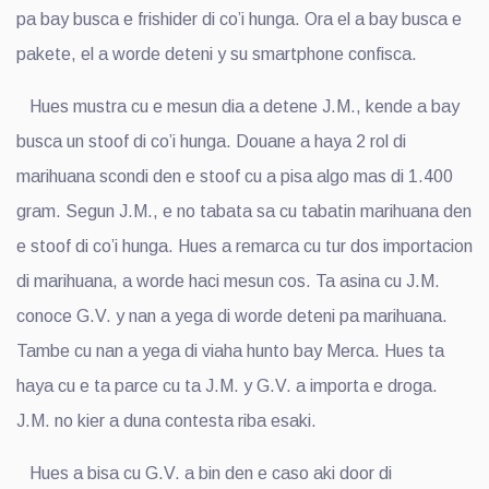
pa bay busca e frishider di co’i hunga. Ora el a bay busca e
pakete, el a worde deteni y su smartphone confisca.
Hues mustra cu e mesun dia a detene J.M., kende a bay
busca un stoof di co’i hunga. Douane a haya 2 rol di
marihuana scondi den e stoof cu a pisa algo mas di 1.400
gram. Segun J.M., e no tabata sa cu tabatin marihuana den
e stoof di co’i hunga. Hues a remarca cu tur dos importacion
di marihuana, a worde haci mesun cos. Ta asina cu J.M.
conoce G.V. y nan a yega di worde deteni pa marihuana.
Tambe cu nan a yega di viaha hunto bay Merca. Hues ta
haya cu e ta parce cu ta J.M. y G.V. a importa e droga.
J.M. no kier a duna contesta riba esaki.
Hues a bisa cu G.V. a bin den e caso aki door di