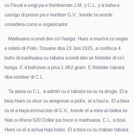
cu Fiscal a exigi pa e hombernan J.M. y C.L. y a baha e
castigo di prison pa e homber G.V., kende ta worde
considera como e organizador.
Marihuana scondi den co’i hunga: Hues a mustra cu segun
e relato di Polis, Douane riba 23 Juni 2025, a confisca 4
bulto di marihuana cu tabata scondi den un frishider di co’i
hunga. E 4 bultonan a pisa 1.962 gram. E frishider tabata
riba nomber di C.L.
Ta asina cu C.L. a admiti cu e tabata sa cu ta droga. El a
bisa Hues cu door cu amigonan a pidi’e, el a haci’e. El a bisa
cu el a haya instruccion di G.V., kende el a mira un biaha so.
Nan a ofrece 500 Dollar pa trece e marihuana. C.L. a bisa
Hues cu el a actua hopi bobo. El a bisa cu su trabao tabata