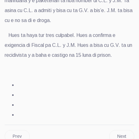
marihuana y e paketenan ta riba nomber di C.L. y J.M. Ta
asina cu C.L. a admiti y bisa cu ta G.V. a bis’e. J.M. ta bisa
cu e no sa di e droga.
Hues ta haya tur tres culpabel. Hues a confirma e
exigencia di Fiscal pa C.L. y J.M. Hues a bisa cu G.V. ta un
recidivista y a baha e castigo na 15 luna di prison.
Prev
Next