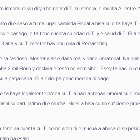
 inmoral di yiu di yiu homber di T. su señora, e mucha A. entre 
o di e caso a tuma lugar caminda Fiscal a bisa cu e ta haya T. 
cu e castigo, e ta tene cuenta cu edad di T. y e salud di T. El a ex
i 3 aña y cu T. mester bay bou guia di Reclasering.
 ta fastioso. Mester wak e daño real y daño inmaterial. Na opini
a 2 mil Florin y declara e resto no admisibel. Esey ta haci cu e
 cu a paga caba. El a exigi pa pone medida di pago.
e ta haya legalmente proba cu T. a haci actonan inmoral cu e mu
hi cu parti intimo di e mucha. Hues a bisa cu tin suficiente prue
a tene na cuenta cu T. como welo di e mucha a abusa di su posi
malo pa esaki.