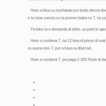
Hues a bisa cu muchanan por keda afecta door d
e ta tene cuenta cu ta promer biaha cu T. ta ca
Pa loke ta e demanda di daño, un parti lo aproba
Hues a condena T. na 12 luna di prison di cual 
cu ayera mes T. por a haya su libertad.
Hues a condena T. pa paga 2.300 Florin di daño