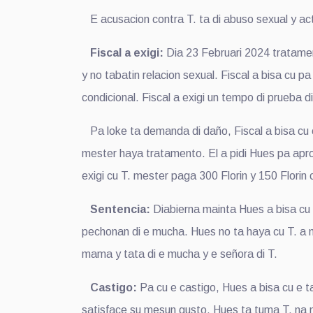
E acusacion contra T. ta di abuso sexual y acto
Fiscal a exigi:
Dia 23 Februari 2024 tratament
y no tabatin relacion sexual. Fiscal a bisa cu pa 
condicional. Fiscal a exigi un tempo di prueba d
Pa loke ta demanda di daño, Fiscal a bisa cu e
mester haya tratamento. El a pidi Hues pa aprob
exigi cu T. mester paga 300 Florin y 150 Florin
Sentencia:
Diabierna mainta Hues a bisa cu 
pechonan di e mucha. Hues no ta haya cu T. a mis
mama y tata di e mucha y e señora di T.
Castigo:
Pa cu e castigo, Hues a bisa cu e t
satisface su mesun gusto. Hues ta tuma T. na 