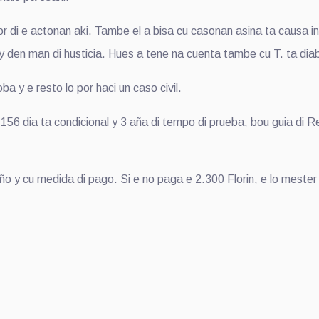
i e actonan aki. Tambe el a bisa cu casonan asina ta causa int
y den man di husticia. Hues a tene na cuenta tambe cu T. ta diab
 y e resto lo por haci un caso civil.
156 dia ta condicional y 3 aña di tempo di prueba, bou guia di R
 y cu medida di pago. Si e no paga e 2.300 Florin, e lo mester