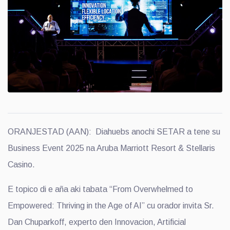
ORANJESTAD (AAN): Diahuebs anochi SETAR a tene su
Business Event 2025 na Aruba Marriott Resort & Stellaris
Casino.
E topico di e aña aki tabata “From Overwhelmed to
Empowered: Thriving in the Age of AI” cu orador invita Sr.
Dan Chuparkoff, experto den Innovacion, Artificial