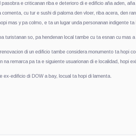
 pasobra e criticanan riba e deterioro di e edificio aña aden, añ
O a comenta, cu tur e sushi di paloma den vloer, riba acera, den r
 hopi mas y pa colmo, e ta un lugar unda personanan indigente ta
pa turistanan so, pa hendenan local tambe cu ta esnan cu mas a cu
 renovacion di un edificio tambe considera monumento ta hopi con
n na remarca pa ta e siguiente usuarionan di e localidad, hopi ex
e ex-edificio di DOW a bay, locual ta hopi di lamenta.