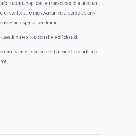
a afo, tabata hopi den e transcurso di e añanan
and di bentana, e murayanan cu a perde color y
 busca un espacio pa drumi.
estiona e situacion di e edificio aki.
tento y cu e lo tin un destinacion hopi adecua.
ito!