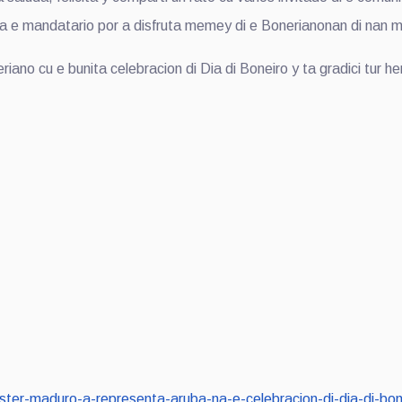
nda e mandatario por a disfruta memey di e Bonerianonan di nan m
o cu e bunita celebracion di Dia di Boneiro y ta gradici tur he
minister-maduro-a-representa-aruba-na-e-celebracion-di-dia-di-