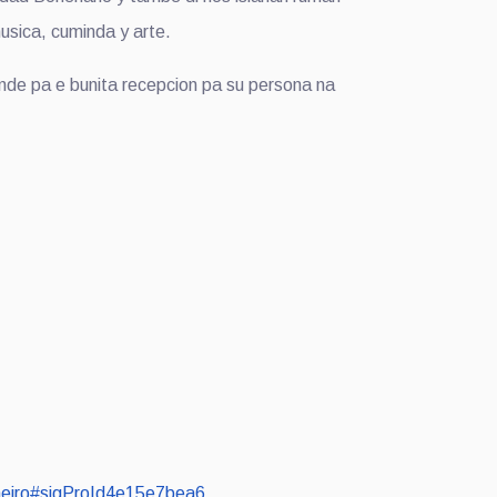
usica, cuminda y arte.
nde pa e bunita recepcion pa su persona na
boneiro#sigProId4e15e7bea6