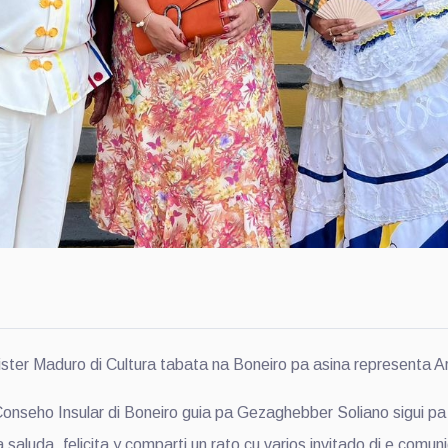
 Maduro di Cultura tabata na Boneiro pa asina representa Arub
ho Insular di Boneiro guia pa Gezaghebber Soliano sigui pa u
 saluda, felicita y comparti un rato cu varios invitado di e com