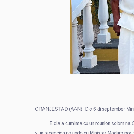
ORANJESTAD (AAN): Dia 6 di september Minister
E dia a cuminsa cu un reunion solem na Conse
y un recepcion na unda cu Minister Maduro por a