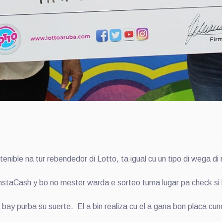
le na tur rebendedor di Lotto, ta igual cu un tipo di wega di
nstaCash y bo no mester warda e sorteo tuma lugar pa check si
y purba su suerte. El a bin realiza cu el a gana bon placa cune.