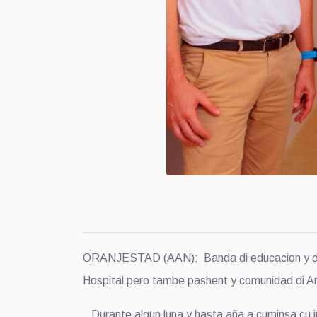
ORANJESTAD (AAN): Banda di educacion y duna c
Hospital pero tambe pashent y comunidad di A
Durante algun luna y hasta aña a cuminsa cu in