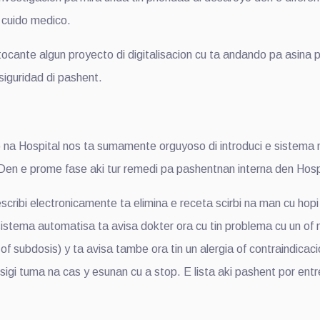
i cuido medico.
te algun proyecto di digitalisacion cu ta andando pa asina p
siguridad di pashent.
 Hospital nos ta sumamente orguyoso di introduci e sistema n
en e prome fase aki tur remedi pa pashentnan interna den Hospi
bi electronicamente ta elimina e receta scirbi na man cu hopi 
sistema automatisa ta avisa dokter ora cu tin problema cu un o
of subdosis) y ta avisa tambe ora tin un alergia of contraindicaci
sigi tuma na cas y esunan cu a stop. E lista aki pashent por ent