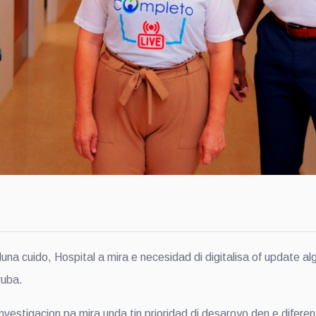
uido, Hospital a mira e necesidad di digitalisa of update alg
ruba.
vestigacion pa mira unda tin prioridad di desaroyo den e difere