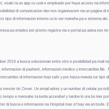
ki ta un app cu cual e empleado por haya acceso na informacio
ibilidad di comunicacion den nos organisacion via un pagina di
tro tipo di informacion interno cu lo ser maneha pa e sistema aki.
 pa empleo por pronto registra via e portal pa asina nos tin 
019 a busca solucionnan entre otro e posibilidad pa mail na 
 informacion di pashent, informacion medico y intercambia file. N
intercambio di informacion hopi safe y por hasta manda tur tipo di 
er tin Zivver. Un email adres y un number di celular pa ricibi
to tempo e mensahe ta keda accesibel y tambe ki ora bo kier por
er di busca e informacion na Hospital mas of bay via un bode. E 