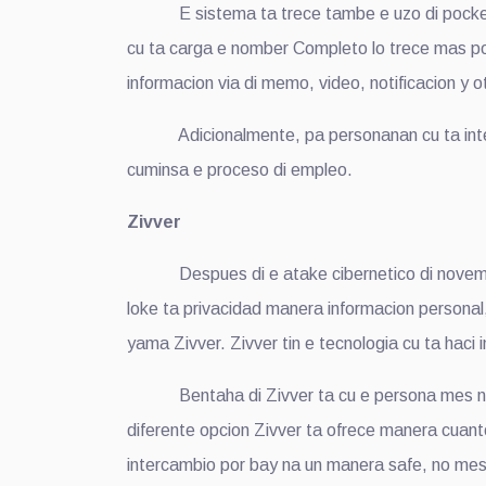
E sistema ta trece tambe e uzo di pocket, esa
cu ta carga e nomber Completo lo trece mas pos
informacion via di memo, video, notificacion y o
Adicionalmente, pa personanan cu ta interesa
cuminsa e proceso di empleo.
Zivver
Despues di e atake cibernetico di november 2
loke ta privacidad manera informacion personal,
yama Zivver. Zivver tin e tecnologia cu ta haci 
Bentaha di Zivver ta cu e persona mes no mest
diferente opcion Zivver ta ofrece manera cuan
intercambio por bay na un manera safe, no mest