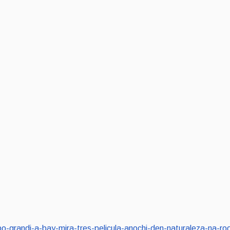
rupo-grandi-a-bay-mira-tres-pelicula-anochi-den-naturaleza-na-r