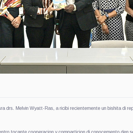
 drs. Melvin Wyatt-Ras, a ricibi recientemente un bishita di r
ntro tocante cooperacion y comparticion di conocemento den se