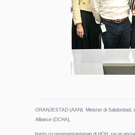
ORANJESTAD (AAN): Minister di Salubridad, sra
Alliance (DCHA),
hunto cu representantenan di HOH, pa un encue