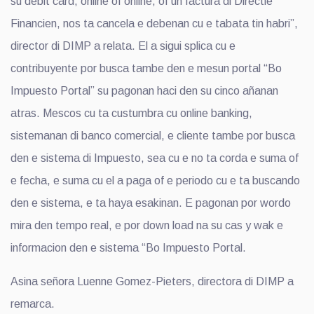
su debit card, online of online, of un factura di Directie
Financien, nos ta cancela e debenan cu e tabata tin habri”,
director di DIMP a relata. El a sigui splica cu e
contribuyente por busca tambe den e mesun portal “Bo
Impuesto Portal” su pagonan haci den su cinco añanan
atras. Mescos cu ta custumbra cu online banking,
sistemanan di banco comercial, e cliente tambe por busca
den e sistema di Impuesto, sea cu e no ta corda e suma of
e fecha, e suma cu el a paga of e periodo cu e ta buscando
den e sistema, e ta haya esakinan. E pagonan por wordo
mira den tempo real, e por down load na su cas y wak e
informacion den e sistema “Bo Impuesto Portal.
Asina señora Luenne Gomez-Pieters, directora di DIMP a
remarca.